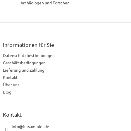
Archäologen und Forscher.
F
u
ß
z
Informationen für Sie
e
Datenschutzbestimmungen
i
l
Geschäftsbedingungen
e
Lieferung und Zahlung
Kontakt
Über uns
Blog
Kontakt
info
@
fursammler.de