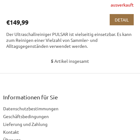
ausverkauft
DETAIL
€149,99
Der Ultraschallreiniger PULSAR ist vielseitig einsetzbar. Es kann
zum Reinigen einer Vielzahl von Sammler- und
Alltagsgegenständen verwendet werden.
5
Artikel insgesamt
S
t
F
e
u
u
e
ß
r
z
Informationen für Sie
e
e
l
Datenschutzbestimmungen
i
e
l
Geschäftsbedingungen
m
e
e
Lieferung und Zahlung
n
Kontakt
t
Über uns