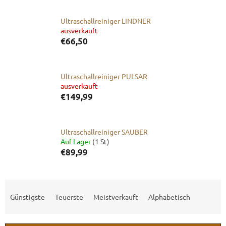
Ultraschallreiniger LINDNER
ausverkauft
€66,50
Ultraschallreiniger PULSAR
ausverkauft
€149,99
Ultraschallreiniger SAUBER
Auf Lager
(1 St)
€89,99
P
r
Günstigste
Teuerste
Meistverkauft
Alphabetisch
o
d