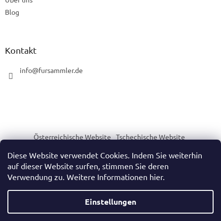
e
d
Blog
e
r
L
i
Kontakt
s
t
info
@
fursammler.de
e
Österreichische Website
Tschechische Website
Slowakische Website
Ungarische Website
Diese Website verwendet Cookies. Indem Sie weiterhin
auf dieser Website surfen, stimmen Sie deren
Verwendung zu. Weitere Informationen hier.
Erstellt von Shoptet
Einstellungen