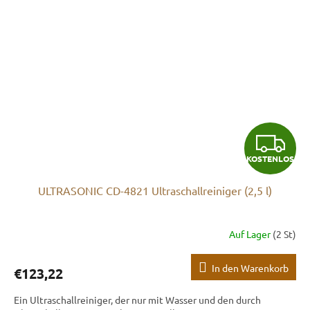
K
KOSTENLOS
O
ULTRASONIC CD-4821 Ultraschallreiniger (2,5 l)
S
T
Auf Lager
(2 St)
E
In den Warenkorb
€123,22
N
Ein Ultraschallreiniger, der nur mit Wasser und den durch