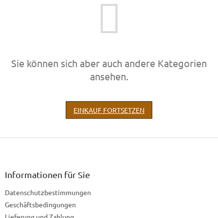
Sie können sich aber auch andere Kategorien
ansehen.
EINKAUF FORTSETZEN
F
u
ß
z
Informationen für Sie
e
Datenschutzbestimmungen
i
l
Geschäftsbedingungen
e
Lieferung und Zahlung