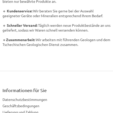
bieten nur bewährte Produkte an.
🔹
Kundenservice:
Wir beraten Sie gerne bei der Auswahl
geeigneter Geräte oder Mineralien entsprechend Ihrem Bedarf.
🔹
Schneller Versand:
Täglich werden neue Produktbestände an uns
geliefert, sodass wir Waren schnell versenden können.
🔹
Zusammenarbeit:
Wir arbeiten mit führenden Geologen und dem
Tschechischen Geologischen Dienst zusammen.
F
u
ß
z
Informationen für Sie
e
Datenschutzbestimmungen
i
l
Geschäftsbedingungen
e
Lieferung und Zahlung