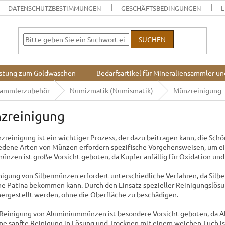
DATENSCHUTZBESTIMMUNGEN
GESCHÄFTSBEDINGUNGEN
L
SUCHEN
stung zum Goldwaschen
Bedarfsartikel für Mineraliensammler u
Sammlerzubehör
Numizmatik (Numismatik)
Münzreinigung
zreinigung
zreinigung ist ein wichtiger Prozess, der dazu beitragen kann, die Sch
edene Arten von Münzen erfordern spezifische Vorgehensweisen, um ei
ünzen ist große Vorsicht geboten, da Kupfer anfällig für Oxidation un
nigung von Silbermünzen erfordert unterschiedliche Verfahren, da Silber
e Patina bekommen kann. Durch den Einsatz spezieller Reinigungslösun
ergestellt werden, ohne die Oberfläche zu beschädigen.
 Reinigung von Aluminiummünzen ist besondere Vorsicht geboten, da Al
ine sanfte Reinigung in Lösung und Trocknen mit einem weichen Tuch i