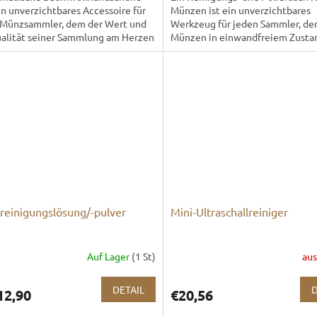
in unverzichtbares Accessoire für
Münzen ist ein unverzichtbares
 Münzsammler, dem der Wert und
Werkzeug für jeden Sammler, der
ualität seiner Sammlung am Herzen
Münzen in einwandfreiem Zusta
. Diese Handschuhe...
halten möchte. Dieses spezielle T
einigungslösung/-pulver
Mini-Ultraschallreiniger
Auf Lager
(1 St)
aus
DETAIL
D
12,90
€20,56