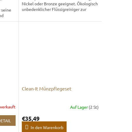
Nickel oder Bronze geeignet. Ökologisch
unbedenklicher Flüssigreiniger zur
 seine
sofortigen und schonenden...
nd
uch...
Clean-It Münzpflegeset
verkauft
Auf Lager
(2 St)
€35,49
ETAIL
In den Warenkorb