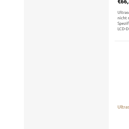
€66,
Ultras
nicht 
Spezif
LCD-Di
Zeitint
Ultra