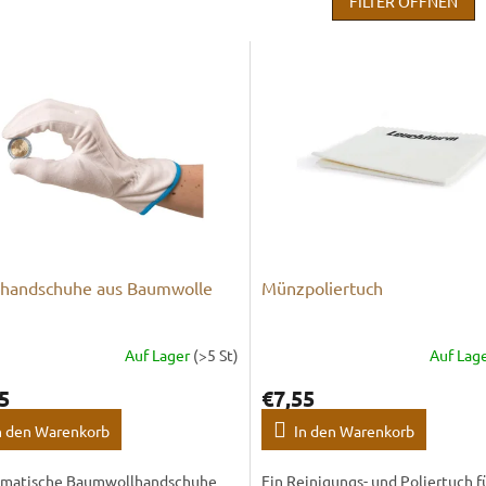
FILTER ÖFFNEN
handschuhe aus Baumwolle
Münzpoliertuch
Auf Lager
(>5 St)
Auf Lag
5
€7,55
n den Warenkorb
In den Warenkorb
matische Baumwollhandschuhe
Ein Reinigungs- und Poliertuch f