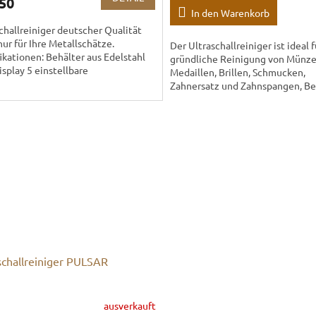
50
In den Warenkorb
challreiniger deutscher Qualität
nur für Ihre Metallschätze.
Der Ultraschallreiniger ist ideal f
ikationen: Behälter aus Edelstahl
gründliche Reinigung von Münze
splay 5 einstellbare
Medaillen, Brillen, Schmucken,
ervalle...
Zahnersatz und Zahnspangen, Be
CDs und DVDs, Schreibwaren und.
schallreiniger PULSAR
ausverkauft