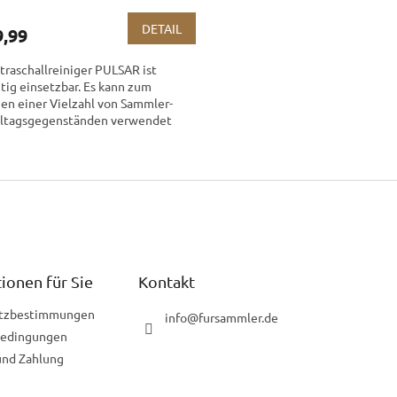
DETAIL
9,99
traschallreiniger PULSAR ist
itig einsetzbar. Es kann zum
en einer Vielzahl von Sammler-
lltagsgegenständen verwendet
n.
S
t
e
u
e
r
e
l
ionen für Sie
Kontakt
e
m
tzbestimmungen
info
@
fursammler.de
e
bedingungen
n
und Zahlung
t
e