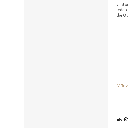
sind e
jeden
die Q
liegen
Münzr
€
ab