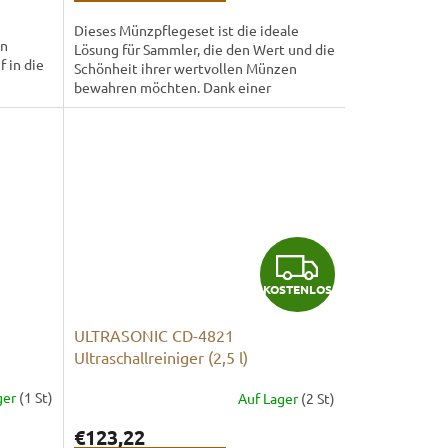
Dieses Münzpflegeset ist die ideale
en
Lösung für Sammler, die den Wert und die
f in die
Schönheit ihrer wertvollen Münzen
n...
bewahren möchten. Dank einer
Kombination aus speziellen...
K
KOSTENLOS
O
ULTRASONIC CD-4821
S
Ultraschallreiniger (2,5 l)
T
ger
(1 St)
Auf Lager
(2 St)
E
€123,22