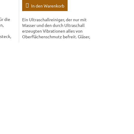
N
In den Warenkorb
L
ür die
Ein Ultraschallreiniger, der nur mit
n,
Wasser und den durch Ultraschall
O
erzeugten Vibrationen alles von
steck,
Oberflächenschmutz befreit. Gläser,
..
Ringe, Ketten, Uhren - einfach in das...
S