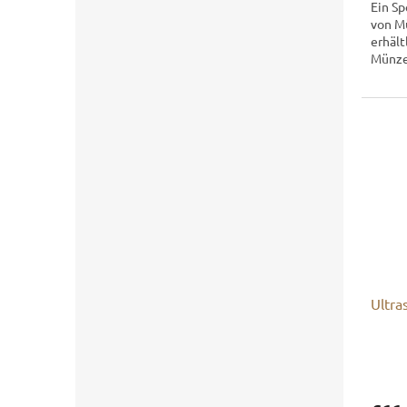
Ein Sp
von Mü
erhält
Münzen
Goldmü
Ultra