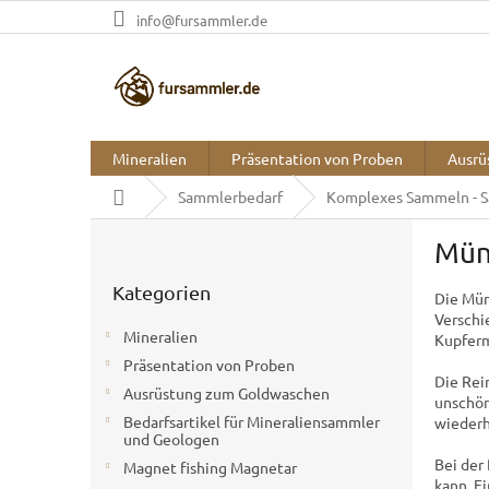
Zum
info@fursammler.de
Inhalt
springen
Mineralien
Präsentation von Proben
Ausrü
Startseite
Sammlerbedarf
Komplexes Sammeln - 
S
Mün
e
Kategorien
i
Kategorien
überspringen
Die Mün
t
Verschi
e
Mineralien
Kupferm
n
Präsentation von Proben
l
Die Rei
Ausrüstung zum Goldwaschen
e
unschön
i
Bedarfsartikel für Mineraliensammler
wiederh
und Geologen
s
Bei der
t
Magnet fishing Magnetar
kann. E