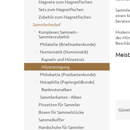
e
Magnete zum Magnetfischen
Sets zum Magnetfischen
Sammler
einen h
Zubehör zum Magnetfischen
beraten
Sammlerbedarf
Moderne
Komplexes Sammeln -
Sammlerzubehör
der Mün
Beschäd
Philatelie (Briefmarkenkunde)
Numizmatik (Numismatik)
Meist
Kapseln und Münzetuis
Münzreinigung
Philokartie (Postkartenkunde)
Notaphilie (Papiergeldkunde)
Banknotenalben
Sammlerkarten - Alben
P
Pinzetten für Sammler
r
Günst
Boxen für Sammelstücke
o
Sammelkoffer
d
Handschuhe für Sammler
u