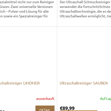
ezialmittel nicht nur zum Reinigen
Der Ultraschall-Schmuckreiniger
nzen. Zwei universelle Versionen
verwendet die fortschrittlichste
lich – Pulver und Lösung für alle
Ultraschalltechnologie, die es d
 sowie ein Spezialreiniger für
Ultraschallwellen ermöglicht, tie
nzen,...
Ritzen des Schmucks einzudringe
schallreiniger LINDNER
Ultraschallreiniger SAUBER
ausverkauft
Auf La
€89,99
DETAIL