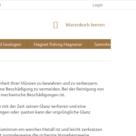
IEFERUNG UND ZAHLUNG
KONTAKT
ÜBER UNS
Login
BLOG
WARENKORB
Warenkorb leeren
nd Geologen
Magnet fishing Magnetar
Sammlerbedarf
önheit Ihrer Münzen zu bewahren und zu verbessern.
ne Beschädigung zu vermeiden. Bei der Reinigung von
d mechanische Beschädigungen ist.
 mit der Zeit seinen Glanz verlieren und eine
gen oder -pasten kann der ursprüngliche Glanz
uminium ein weiches Metall ist und leicht zerkratzen
st normalerweise die sicherste Vorgehensweise.