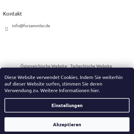
Kontakt
info
@
fursammler.de
Österreichische Website
Tschechische Website
Slowakische Website
Ungarische Website
Diese Website verwendet Cookies. Indem Sie weiterhin
auf dieser Website surfen, stimmen Sie deren
Verwendung zu. Weitere Informationen hier.
Erstellt von Shoptet
Einstellungen
Copyright 2026
https://www.fursammler.de/
. Alle Rechte
Akzeptieren
vorbehalten.