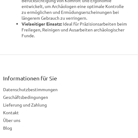
Berücksichtigung von Komfort und Ergonomie
entwickelt, um Archäologen eine optimale Kontrolle
zu ermöglichen und Ermüdungserscheinungen bei
längerem Gebrauch zu verringern.
Vielseitiger Einsatz:
Ideal für Präzisionsarbeiten beim
Freilegen, Reinigen und Ausarbeiten archäologischer
Funde.
F
u
ß
z
Informationen für Sie
e
Datenschutzbestimmungen
i
l
Geschäftsbedingungen
e
Lieferung und Zahlung
Kontakt
Über uns
Blog