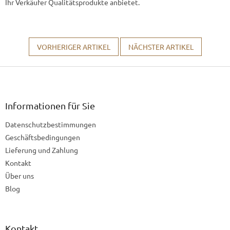
Ihr Verkäufer Qualitätsprodukte anbietet.
VORHERIGER ARTIKEL
NÄCHSTER ARTIKEL
F
u
ß
z
Informationen für Sie
e
Datenschutzbestimmungen
i
l
Geschäftsbedingungen
e
Lieferung und Zahlung
Kontakt
Über uns
Blog
Kontakt