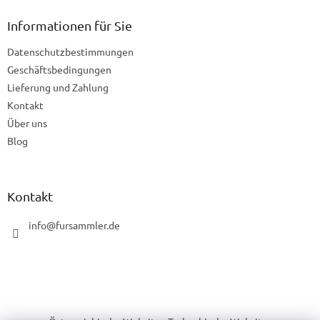
ß
z
Informationen für Sie
e
Datenschutzbestimmungen
i
l
Geschäftsbedingungen
e
Lieferung und Zahlung
Kontakt
Über uns
Blog
Kontakt
info
@
fursammler.de