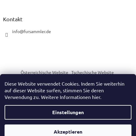
Kontakt
info
@
fursammler.de
Österreichische Website
Tschechische Website
Slowakische Website
Ungarische Website
Diese Website verwendet Cookies. Indem Sie weiterhin
auf dieser Website surfen, stimmen Sie deren
Verwendung zu. Weitere Informationen hier.
Erstellt von Shoptet
Einstellungen
Copyright 2026
https://www.fursammler.de/
. Alle Rechte
Akzeptieren
vorbehalten.