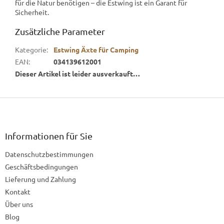
für die Natur benötigen – die Estwing ist ein Garant für
Sicherheit.
Zusätzliche Parameter
Kategorie
:
Estwing Äxte für Camping
EAN
:
034139612001
Dieser Artikel ist leider ausverkauft…
F
u
ß
z
Informationen für Sie
e
Datenschutzbestimmungen
i
l
Geschäftsbedingungen
e
Lieferung und Zahlung
Kontakt
Über uns
Blog