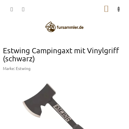
Zum
WARE
Inhalt
springen
Estwing Campingaxt mit Vinylgriff
(schwarz)
Marke:
Estwing