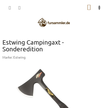
Zum
WARE
Inhalt
springen
Estwing Campingaxt -
Sonderedition
Marke:
Estwing