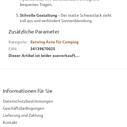
bequemes Tragen.
Stilvolle Gestaltung
– Der matte Schwarzlack sieht
toll aus und verhindert Sonnenblendung.
Zusätzliche Parameter
Kategorie
:
Estwing Äxte für Camping
EAN
:
34139670025
Dieser Artikel ist leider ausverkauft…
F
u
ß
z
Informationen für Sie
e
Datenschutzbestimmungen
i
l
Geschäftsbedingungen
e
Lieferung und Zahlung
Kontakt