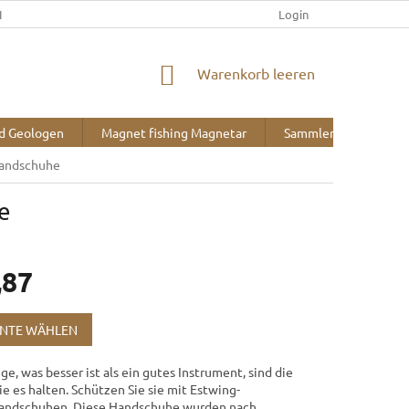
IEFERUNG UND ZAHLUNG
KONTAKT
ÜBER UNS
Login
BLOG
WARENKORB
Warenkorb leeren
nd Geologen
Magnet fishing Magnetar
Sammlerbedarf
handschuhe
e
,87
reis:
ANTE WÄHLEN
ge, was besser ist als ein gutes Instrument, sind die
e es halten. Schützen Sie sie mit Estwing-
andschuhen. Diese Handschuhe wurden nach