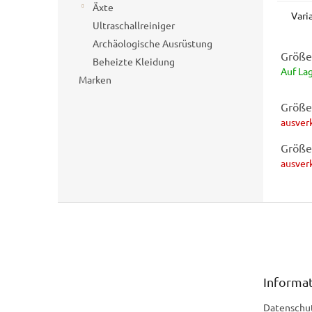
Äxte
Vari
Ultraschallreiniger
Archäologische Ausrüstung
Größe
Beheizte Kleidung
Auf La
Marken
Größe
ausver
Größe
ausver
F
u
ß
z
e
Informat
i
l
Datenschu