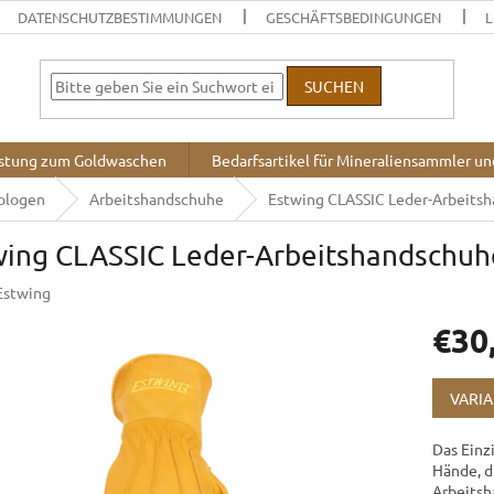
DATENSCHUTZBESTIMMUNGEN
GESCHÄFTSBEDINGUNGEN
L
SUCHEN
stung zum Goldwaschen
Bedarfsartikel für Mineraliensammler u
eologen
Arbeitshandschuhe
Estwing CLASSIC Leder-Arbeits
wing CLASSIC Leder-Arbeitshandschuh
Estwing
€30
Verkaufsp
VARI
Das Einzi
Hände, di
Arbeitsh