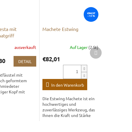
€94,37
–13 %
esta mit
Machete Estwing
atgriff
ausverkauft
Auf Lager
(2 St)
Nächstes
Produkt
€82,01
80
DETAIL
tfäustel mit
sch geformtem
In den Warenkorb
chmiedeter
iger Kopf mit
gten Kanten.
Die Estwing Machete ist ein
hochwertiges und
zuverlässiges Werkzeug, das
Ihnen die Kraft und Stärke
gibt, die Sie für Ihre Outdoor-
Abenteuer brauchen. Ob
beim Camping, Wandern,...