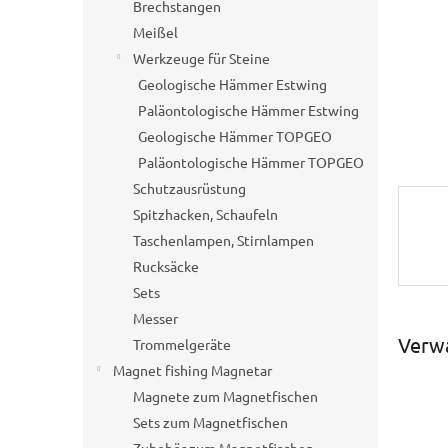
e
Brechstangen
Meißel
Werkzeuge für Steine
Geologische Hämmer Estwing
Paläontologische Hämmer Estwing
Geologische Hämmer TOPGEO
Paläontologische Hämmer TOPGEO
Schutzausrüstung
Spitzhacken, Schaufeln
Taschenlampen, Stirnlampen
Rucksäcke
Sets
Messer
Verw
Trommelgeräte
Magnet fishing Magnetar
Magnete zum Magnetfischen
Sets zum Magnetfischen