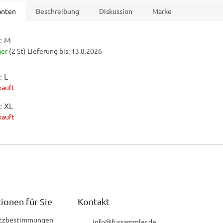
anten
Beschreibung
Diskussion
Marke
: M
ger
(2 St)
Lieferung bis:
13.8.2026
: L
kauft
: XL
kauft
ionen für Sie
Kontakt
tzbestimmungen
info
@
fursammler.de