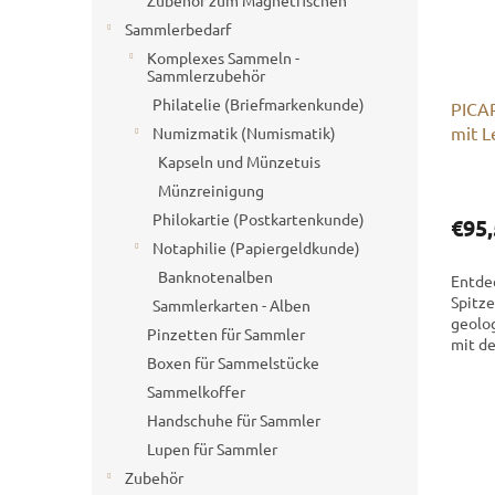
Zubehör zum Magnetfischen
Sammlerbedarf
Komplexes Sammeln -
Sammlerzubehör
Philatelie (Briefmarkenkunde)
PICA
mit L
Numizmatik (Numismatik)
Kapseln und Münzetuis
Münzreinigung
Philokartie (Postkartenkunde)
€95,
Notaphilie (Papiergeldkunde)
Banknotenalben
Entde
Spitze
Sammlerkarten - Alben
geolo
Pinzetten für Sammler
mit d
Boxen für Sammelstücke
Geolo
deuts
Sammelkoffer
Präzis
Handschuhe für Sammler
hochw
vereint
Lupen für Sammler
Zubehör