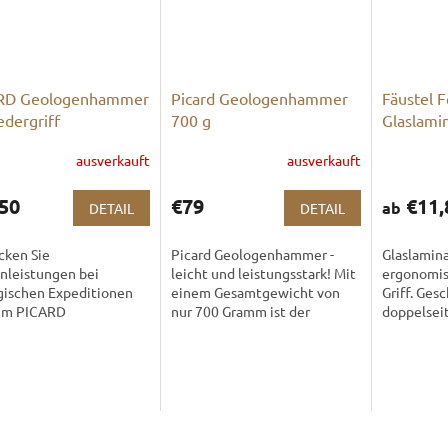
RD Geologenhammer
Picard Geologenhammer
Fäustel F
edergriff
700 g
Glaslamin
ausverkauft
ausverkauft
50
€79
€11,
ab
DETAIL
DETAIL
cken Sie
Picard Geologenhammer -
Glaslamina
nleistungen bei
leicht und leistungsstark! Mit
ergonomi
gischen Expeditionen
einem Gesamtgewicht von
Griff. Ges
em PICARD
nur 700 Gramm ist der
doppelseit
genhammer, einem
Geologenhammer Picard ein
abgeschrä
chen Produkt, das
Synonym für Komfort und
ionstechnik und
Effizienz bei allen...
ertige Materialien
....