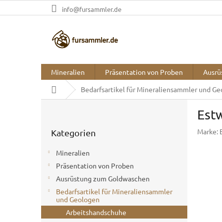
Zum
info@fursammler.de
Inhalt
springen
Mineralien
Präsentation von Proben
Ausrü
Startseite
Bedarfsartikel für Mineraliensammler und G
S
Est
e
Kategorien
i
Marke:
Kategorien
überspringen
t
e
Mineralien
n
Präsentation von Proben
l
Ausrüstung zum Goldwaschen
e
i
Bedarfsartikel für Mineraliensammler
und Geologen
s
t
Arbeitshandschuhe