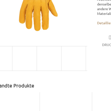
denselbe
andere W
Material
Detailli
DRU
andte Produkte