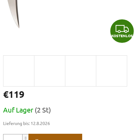
K
KOSTENLOS
O
S
T
E
N
€119
L
Verkaufspreis:
Auf Lager
(2 St)
O
Lieferung bis:
12.8.2026
S