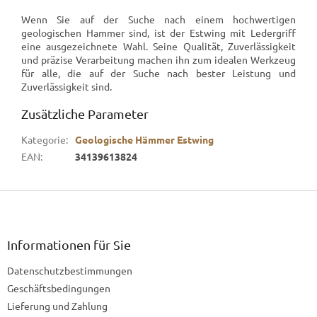
Wenn Sie auf der Suche nach einem hochwertigen
geologischen Hammer sind, ist der Estwing mit Ledergriff
eine ausgezeichnete Wahl. Seine Qualität, Zuverlässigkeit
und präzise Verarbeitung machen ihn zum idealen Werkzeug
für alle, die auf der Suche nach bester Leistung und
Zuverlässigkeit sind.
Zusätzliche Parameter
Kategorie
:
Geologische Hämmer Estwing
EAN
:
34139613824
F
u
ß
z
Informationen für Sie
e
Datenschutzbestimmungen
i
l
Geschäftsbedingungen
e
Lieferung und Zahlung