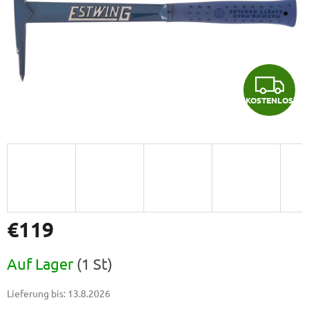
K
KOSTENLOS
O
S
T
E
N
€119
L
Verkaufspreis:
Auf Lager
(1 St)
O
Lieferung bis:
13.8.2026