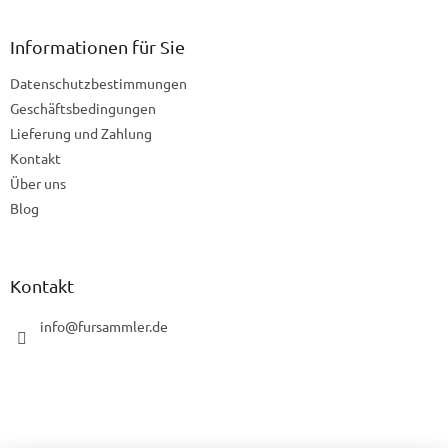
u
ß
z
Informationen für Sie
e
Datenschutzbestimmungen
i
l
Geschäftsbedingungen
e
Lieferung und Zahlung
Kontakt
Über uns
Blog
Kontakt
info
@
fursammler.de