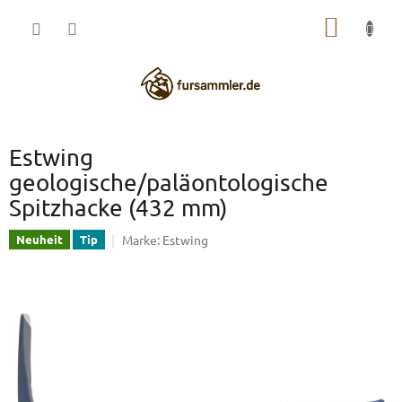
Zum
WARE
Inhalt
springen
Estwing
geologische/paläontologische
Spitzhacke (432 mm)
Marke:
Estwing
Neuheit
Tip