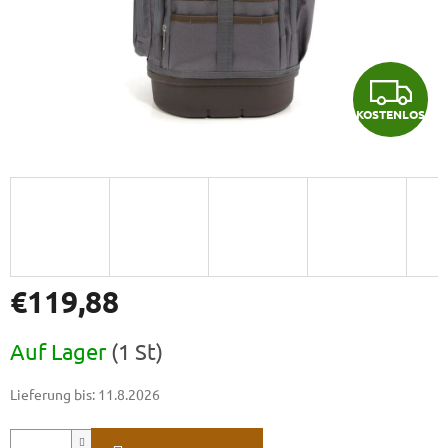
K
KOSTENLOS
O
S
T
E
N
€119,88
L
Verkaufspreis:
Auf Lager
(1 St)
O
Lieferung bis:
11.8.2026
S