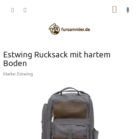
Zum
WARE
Inhalt
springen
Estwing Rucksack mit hartem
Boden
Marke:
Estwing