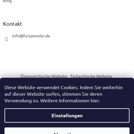
Blog
Kontakt
info
@
fursammler.de
Österreichische Website
Tschechische Website
Slowakische Website
Ungarische Website
Diese Website verwendet Cookies. Indem Sie weiterhin
auf dieser Website surfen, stimmen Sie deren
Verwendung zu. Weitere Informationen hier.
Erstellt von Shoptet
Einstellungen
Copyright 2026
https://www.fursammler.de/
. Alle Rechte