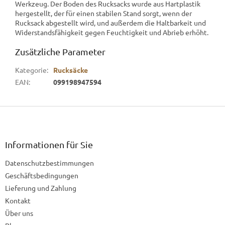
Werkzeug. Der Boden des Rucksacks wurde aus Hartplastik
hergestellt, der für einen stabilen Stand sorgt, wenn der
Rucksack abgestellt wird, und außerdem die Haltbarkeit und
Widerstandsfähigkeit gegen Feuchtigkeit und Abrieb erhöht.
Zusätzliche Parameter
Kategorie
:
Rucksäcke
EAN
:
099198947594
F
u
ß
z
Informationen für Sie
e
Datenschutzbestimmungen
i
l
Geschäftsbedingungen
e
Lieferung und Zahlung
Kontakt
Über uns