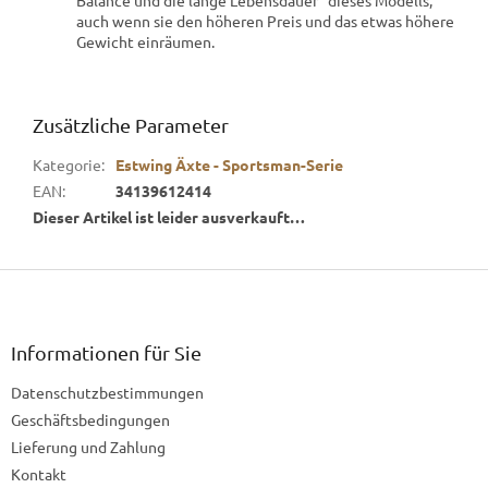
auch wenn sie den höheren Preis und das etwas höhere
Gewicht einräumen.
Zusätzliche Parameter
Kategorie
:
Estwing Äxte - Sportsman-Serie
EAN
:
34139612414
Dieser Artikel ist leider ausverkauft…
F
u
ß
z
Informationen für Sie
e
Datenschutzbestimmungen
i
l
Geschäftsbedingungen
e
Lieferung und Zahlung
Kontakt