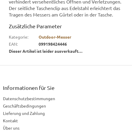
verhindert versehentliches Öffnen und Verletzungen.
Der seitliche Taschenclip aus Edelstahl erleichtert das
Tragen des Messers am Gürtel oder in der Tasche.
Zusätzliche Parameter
Kategorie
:
Outdoor-Messer
EAN
:
099198424446
Dieser Artikel ist leider ausverkauft…
F
u
ß
z
Informationen für Sie
e
Datenschutzbestimmungen
i
l
Geschäftsbedingungen
e
Lieferung und Zahlung
Kontakt
Über uns