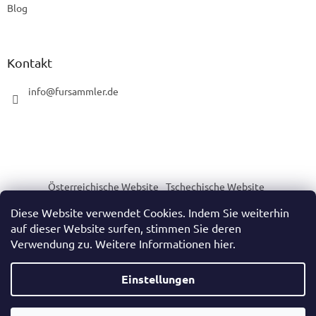
Blog
Kontakt
info
@
fursammler.de
Österreichische Website
Tschechische Website
Slowakische Website
Ungarische Website
Diese Website verwendet Cookies. Indem Sie weiterhin
auf dieser Website surfen, stimmen Sie deren
Verwendung zu. Weitere Informationen hier.
Erstellt von Shoptet
Einstellungen
Copyright 2026
https://www.fursammler.de/
. Alle Rechte