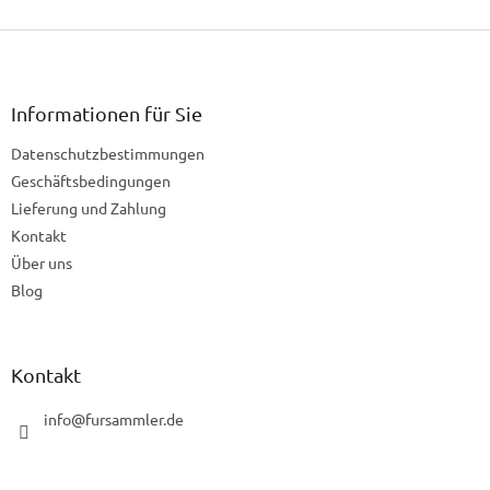
F
u
ß
z
Informationen für Sie
e
Datenschutzbestimmungen
i
l
Geschäftsbedingungen
e
Lieferung und Zahlung
Kontakt
Über uns
Blog
Kontakt
info
@
fursammler.de