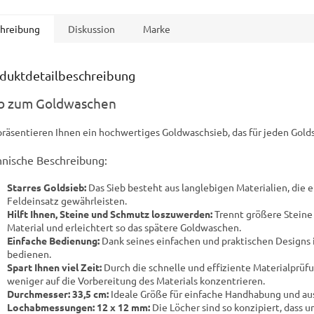
von feinstem Gold. Der
kompakten
Chinesische Hut ist eine der...
ganze Set 
hreibung
Diskussion
Marke
duktdetailbeschreibung
b zum Goldwaschen
präsentieren Ihnen ein hochwertiges Goldwaschsieb, das für jeden Gold
hnische Beschreibung:
Starres Goldsieb:
Das Sieb besteht aus langlebigen Materialien, die 
Feldeinsatz gewährleisten.
Hilft Ihnen, Steine ​​und Schmutz loszuwerden:
Trennt größere Steine 
Material und erleichtert so das spätere Goldwaschen.
Einfache Bedienung:
Dank seines einfachen und praktischen Designs is
bedienen.
Spart Ihnen viel Zeit:
Durch die schnelle und effiziente Materialprüf
weniger auf die Vorbereitung des Materials konzentrieren.
Durchmesser: 33,5 cm:
Ideale Größe für einfache Handhabung und au
Lochabmessungen: 12 x 12 mm:
Die Löcher sind so konzipiert, dass 