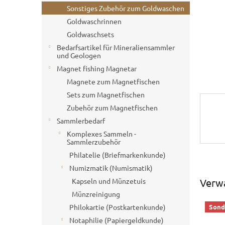
e
Sonstiges Zubehör zum Goldwaschen
Goldwaschrinnen
Goldwaschsets
Bedarfsartikel für Mineraliensammler
und Geologen
Magnet fishing Magnetar
Magnete zum Magnetfischen
Sets zum Magnetfischen
Zubehör zum Magnetfischen
Sammlerbedarf
Komplexes Sammeln -
Sammlerzubehör
Philatelie (Briefmarkenkunde)
Numizmatik (Numismatik)
Verw
Kapseln und Münzetuis
Münzreinigung
Philokartie (Postkartenkunde)
Sond
Notaphilie (Papiergeldkunde)