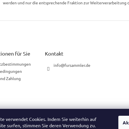
werden und nur die entsprechende Fraktion zur Weiterverarbeitung d
ionen für Sie
Kontakt
tzbestimmungen
info
@
fursammler.de
bedingungen
und Zahlung
te verwendet Cookies. Indem Sie weiterhin auf
Ak
ische Website
Tschechische Website
Slowakische Website
Ungarisc
ite surfen, stimmen Sie deren Verwendung zu.