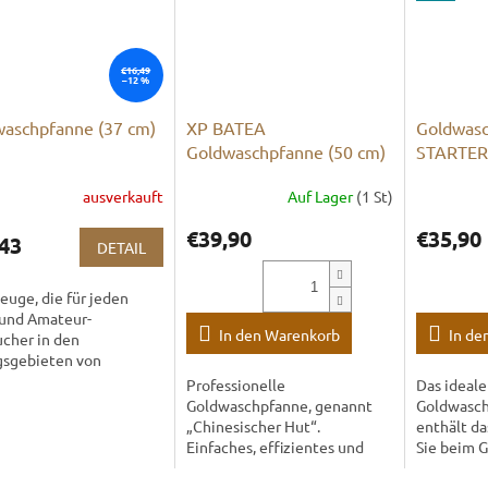
€16,49
–12 %
aschpfanne (37 cm)
XP BATEA
Goldwasc
Goldwaschpfanne (50 cm)
STARTER
ausverkauft
Auf Lager
(1 St)
€39,90
€35,90
43
DETAIL
uge, die für jeden
 und Amateur-
In den Warenkorb
In de
cher in den
gsgebieten von
ltigen Flüssen und
Professionelle
Das ideale
 geeignet sind. Die
Goldwaschpfanne, genannt
Goldwasch
 ist auch für das
„Chinesischer Hut“.
enthält da
chen von...
Einfaches, effizientes und
Sie beim 
schnelles Schwenken selbst
benötigen