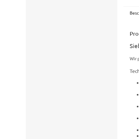
Besc
Pro
Sie
Wir 
Tec