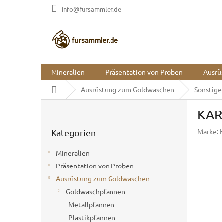
Zum
info@fursammler.de
Inhalt
springen
Mineralien
Präsentation von Proben
Ausrü
Startseite
Ausrüstung zum Goldwaschen
Sonstig
S
KAR
e
Kategorien
i
Marke:
Kategorien
überspringen
t
e
Mineralien
n
Präsentation von Proben
l
Ausrüstung zum Goldwaschen
e
i
Goldwaschpfannen
s
Metallpfannen
t
Plastikpfannen