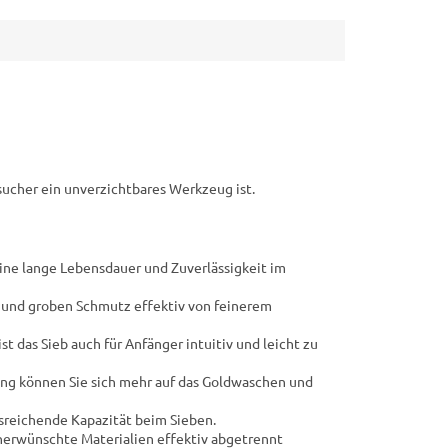
 Designs kann das
gestapelt werden....
sucher ein unverzichtbares Werkzeug ist.
eine lange Lebensdauer und Zuverlässigkeit im
​​und groben Schmutz effektiv von feinerem
t das Sieb auch für Anfänger intuitiv und leicht zu
ung können Sie sich mehr auf das Goldwaschen und
sreichende Kapazität beim Sieben.
unerwünschte Materialien effektiv abgetrennt