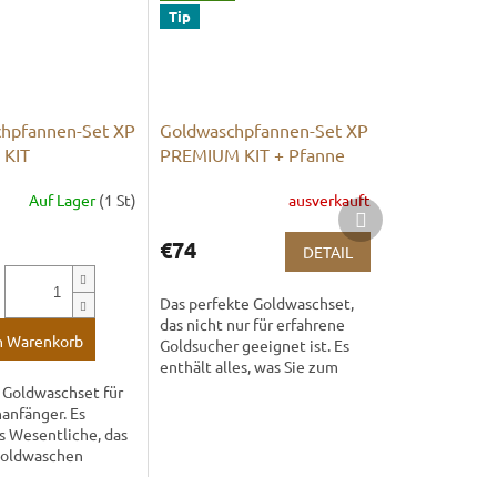
Tip
hpfannen-Set XP
Goldwaschpfannen-Set XP
 KIT
PREMIUM KIT + Pfanne
BATEA
Auf Lager
(1 St)
ausverkauft
Nächstes
Produkt
€74
DETAIL
Das perfekte Goldwaschset,
das nicht nur für erfahrene
n Warenkorb
Goldsucher geeignet ist. Es
enthält alles, was Sie zum
Goldwaschen brauchen. Die
 Goldwaschset für
blaue Farbe der Pfannen
anfänger. Es
wurde für einen...
s Wesentliche, das
Goldwaschen
. Dank seines