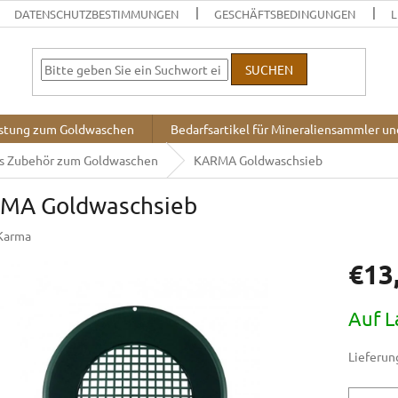
DATENSCHUTZBESTIMMUNGEN
GESCHÄFTSBEDINGUNGEN
L
SUCHEN
stung zum Goldwaschen
Bedarfsartikel für Mineraliensammler u
es Zubehör zum Goldwaschen
KARMA Goldwaschsieb
MA Goldwaschsieb
Karma
€13
Verkaufsp
Auf L
Lieferung