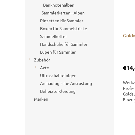
Banknotenalben
Sammlerkarten - Alben
Pinzetten für Sammler
Boxen für Sammelstücke
Goldw
Sammelkoffer
Handschuhe für Sammler
Lupen für Sammler
Zubehör
€14,
Äxte
Ultraschallreiniger
Werkze
Archäologische Ausrüstung
Profi-
Beheizte Kleidung
Goldsu
Marken
Einzu
goldha
Bächen
Pfanne
Auswas