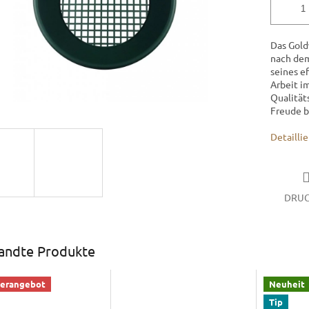
Das Gold
nach dem
seines e
Arbeit im
Qualität
Freude b
Detailli
DRU
andte Produkte
erangebot
Neuheit
Tip