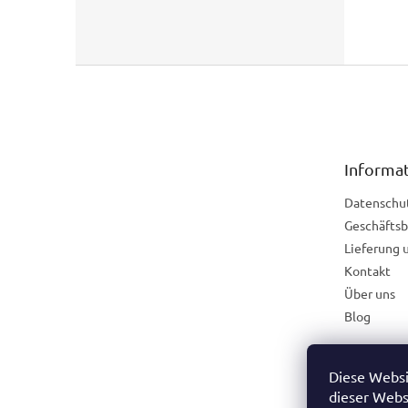
F
u
ß
z
e
Informat
i
l
Datenschu
e
Geschäfts
Lieferung 
Kontakt
Über uns
Blog
Diese Websi
Österreich
dieser Webs