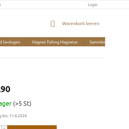
IEFERUNG UND ZAHLUNG
KONTAKT
ÜBER UNS
Login
BLOG
WARENKORB
Warenkorb leeren
nd Geologen
Magnet fishing Magnetar
Sammlerbedarf
,90
reis:
ager
(>5 St)
 bis:
11.8.2026