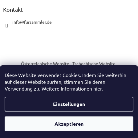
Kontakt
info
@
fursammler.de
Österreichische Website
Tschechische Website
Slowakische Website
Ungarische Website
Diese Website verwendet Cookies. Indem Sie weiterhin
auf dieser Website surfen, stimmen Sie deren
Verwendung zu. Weitere Informationen hier.
Erstellt von Shoptet
Einstellungen
Copyright 2026
https://www.fursammler.de/
. Alle Rechte
Akzeptieren
vorbehalten.