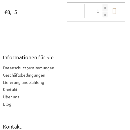
In 
€8,15
F
u
ß
z
Informationen für Sie
e
Datenschutzbestimmungen
i
l
Geschäftsbedingungen
e
Lieferung und Zahlung
Kontakt
Über uns
Blog
Kontakt