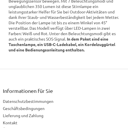
Bewegungssensor bewegen. Mit 7 Beleuchtungsmodi und
unglaublichen 350 Lumen ist diese Stirnlampe ein
leistungsstarker Helfer für Sie bei Outdoor-Aktivitäten und
dank ihrer Staub- und Wasserbeständigkeit bei jedem Wetter.
Die Position der Lampe ist bis zu einem Winkel von 45°
verstellbar. Das Modell verfügt über LED-Lampen in zwei
Farben: Weiß und Rot. Unter den Beleuchtungsmodi gibt es
auch ein praktisches SOS-Signal.
In dem Paket sind eine
Taschenlampe, ein USB-C-Ladekabel, ein Kordelzuggürtel
und eine Bedienungsanleitung enthalten.
F
u
ß
z
Informationen für Sie
e
Datenschutzbestimmungen
i
l
Geschäftsbedingungen
e
Lieferung und Zahlung
Kontakt