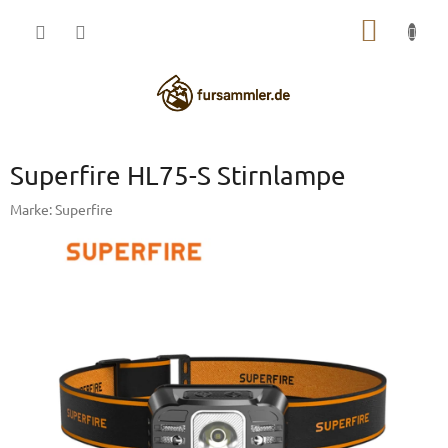
Zum
WARE
Inhalt
springen
Superfire HL75-S Stirnlampe
Marke:
Superfire