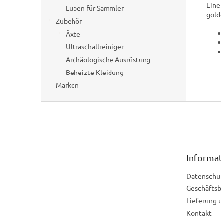
Eine
Lupen für Sammler
gold
Zubehör
Äxte
Ultraschallreiniger
Archäologische Ausrüstung
Beheizte Kleidung
Marken
F
u
ß
z
e
Informat
i
l
Datenschu
e
Geschäfts
Lieferung 
Kontakt