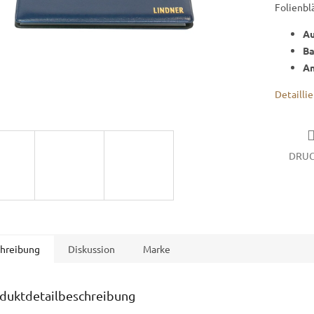
Folienbl
A
Ba
An
Detailli
DRU
hreibung
Diskussion
Marke
duktdetailbeschreibung