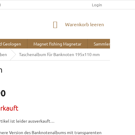
IEFERUNG UND ZAHLUNG
KONTAKT
ÜBER UNS
Login
BLOG
WARENKORB
Warenkorb leeren
nd Geologen
Magnet fishing Magnetar
Sammlerbedarf
lben
Taschenalbum für Banknoten 195x110 mm
m
90
reis:
rkauft
tikel ist leider ausverkauft…
inere Version des Banknotenalbums mit transparenten