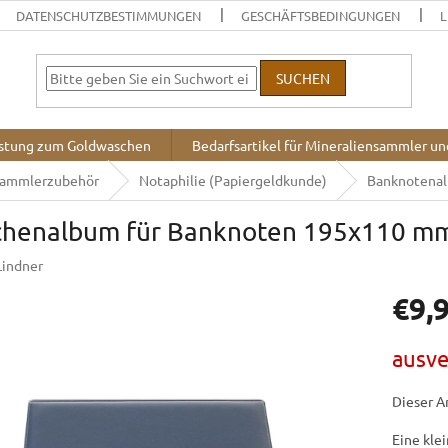
DATENSCHUTZBESTIMMUNGEN
GESCHÄFTSBEDINGUNGEN
L
SUCHEN
stung zum Goldwaschen
Bedarfsartikel für Mineraliensammler u
Sammlerzubehör
Notaphilie (Papiergeldkunde)
Banknotena
chenalbum für Banknoten 195x110 m
Lindner
€9,
Verkaufsp
ausve
Dieser Ar
Eine kle