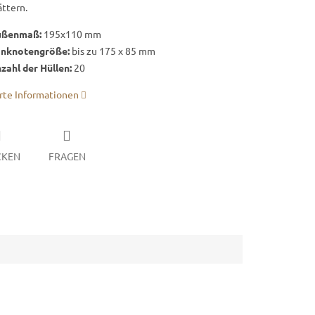
ättern.
ußenmaß:
195x110 mm
nknotengröße:
bis zu 175 x 85 mm
zahl der Hüllen:
20
erte Informationen
CKEN
FRAGEN