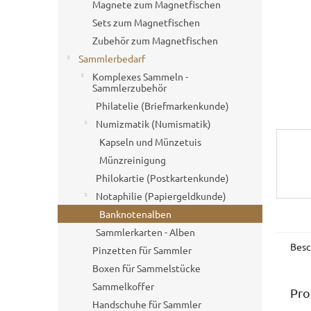
e
Magnete zum Magnetfischen
Sets zum Magnetfischen
Zubehör zum Magnetfischen
Sammlerbedarf
Komplexes Sammeln -
Sammlerzubehör
Philatelie (Briefmarkenkunde)
Numizmatik (Numismatik)
Kapseln und Münzetuis
Münzreinigung
Philokartie (Postkartenkunde)
Notaphilie (Papiergeldkunde)
Banknotenalben
Sammlerkarten - Alben
Besc
Pinzetten für Sammler
Boxen für Sammelstücke
Sammelkoffer
Pro
Handschuhe für Sammler