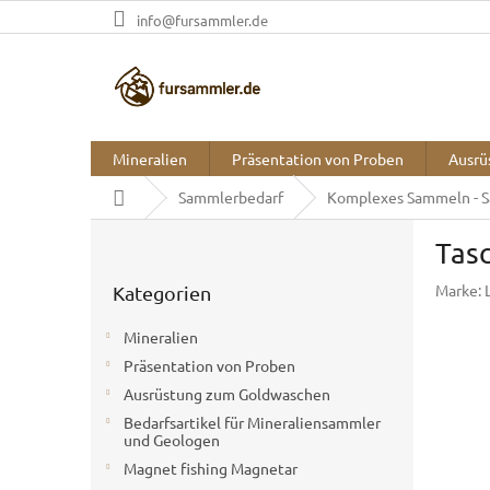
Zum
info@fursammler.de
Inhalt
springen
Mineralien
Präsentation von Proben
Ausrü
Startseite
Sammlerbedarf
Komplexes Sammeln - 
S
Tas
e
Kategorien
i
Marke:
Kategorien
überspringen
t
e
Mineralien
n
Präsentation von Proben
l
Ausrüstung zum Goldwaschen
e
i
Bedarfsartikel für Mineraliensammler
und Geologen
s
t
Magnet fishing Magnetar