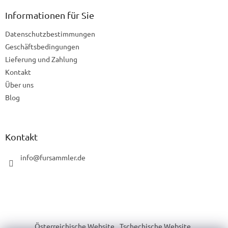
ß
z
Informationen für Sie
e
Datenschutzbestimmungen
i
l
Geschäftsbedingungen
e
Lieferung und Zahlung
Kontakt
Über uns
Blog
Kontakt
info
@
fursammler.de
Österreichische Website
Tschechische Website