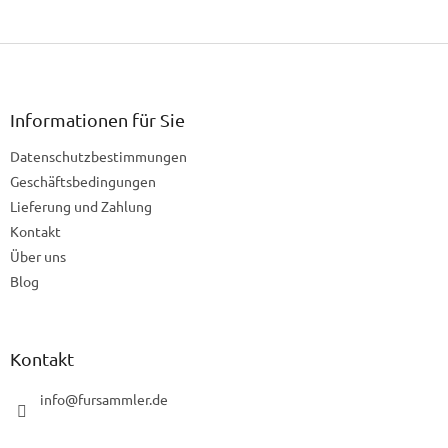
F
u
ß
z
Informationen für Sie
e
Datenschutzbestimmungen
i
l
Geschäftsbedingungen
e
Lieferung und Zahlung
Kontakt
Über uns
Blog
Kontakt
info
@
fursammler.de