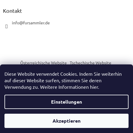
Kontakt
info
@
fursammler.de
Österreichische Website
Tschechische Website
Slowakische Website
Ungarische Website
Diese Website verwendet Cookies. Indem Sie weiterhin
auf dieser Website surfen, stimmen Sie deren
Verwendung zu. Weitere Informationen hier.
Erstellt von Shoptet
Einstellungen
Copyright 2026
https://www.fursammler.de/
. Alle Rechte
Akzeptieren
vorbehalten.