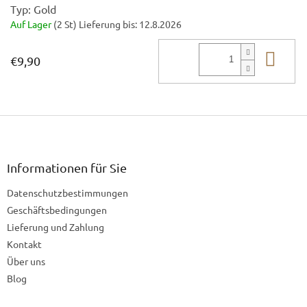
Typ: Gold
Auf Lager
(2 St)
Lieferung bis:
12.8.2026
In 
€9,90
F
u
ß
z
Informationen für Sie
e
Datenschutzbestimmungen
i
l
Geschäftsbedingungen
e
Lieferung und Zahlung
Kontakt
Über uns
Blog