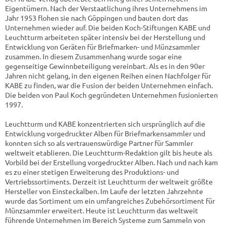
Eigentümern. Nach der Verstaatlichung ihres Unternehmens im
Jahr 1953 flohen sie nach Göppingen und bauten dort das
Unternehmen wieder auf. Die beiden Koch-Stiftungen KABE und
Leuchtturm arbeiteten später intensiv bei der Herstellung und
Entwicklung von Geräten für Briefmarken- und Münzsammler
zusammen. In diesem Zusammenhang wurde sogar eine
gegenseitige Gewinnbeteiligung vereinbart. Als es in den 90er
Jahren nicht gelang, in den eigenen Reihen einen Nachfolger für
KABE zu finden, war die Fusion der beiden Unternehmen einfach.
Die beiden von Paul Koch gegründeten Unternehmen fusionierten
1997.
Leuchtturm und KABE konzentrierten sich ursprünglich auf die
Entwicklung vorgedruckter Alben für Briefmarkensammler und
konnten sich so als vertrauenswürdige Partner für Sammler
weltweit etablieren. Die Leuchtturm-Redaktion gilt bis heute als
Vorbild bei der Erstellung vorgedruckter Alben. Nach und nach kam
es zu einer stetigen Erweiterung des Produktions- und
Vertriebssortiments. Derzeit ist Leuchtturm der weltweit größte
Hersteller von Einsteckalben. Im Laufe der letzten Jahrzehnte
wurde das Sortiment um ein umfangreiches Zubehörsortiment für
Münzsammler erweitert. Heute ist Leuchtturm das weltweit
führende Unternehmen im Bereich Systeme zum Sammeln von