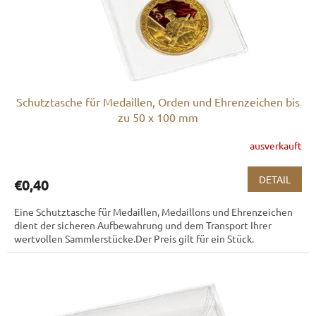
r
r
o
u
d
n
u
g
k
t
e
Schutztasche für Medaillen, Orden und Ehrenzeichen bis
zu 50 x 100 mm
ausverkauft
DETAIL
€0,40
Eine Schutztasche für Medaillen, Medaillons und Ehrenzeichen
dient der sicheren Aufbewahrung und dem Transport Ihrer
wertvollen Sammlerstücke.Der Preis gilt für ein Stück.