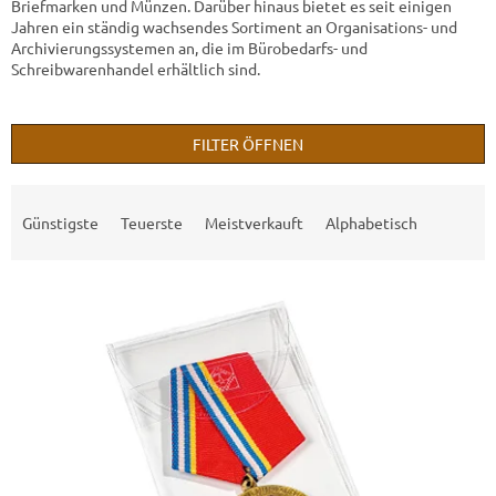
Briefmarken und Münzen. Darüber hinaus bietet es seit einigen
Jahren ein ständig wachsendes Sortiment an Organisations- und
Archivierungssystemen an, die im Bürobedarfs- und
Schreibwarenhandel erhältlich sind.
FILTER ÖFFNEN
P
r
Günstigste
Teuerste
Meistverkauft
Alphabetisch
o
d
L
u
i
k
s
t
t
s
e
o
d
r
e
t
r
i
P
e