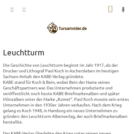
Zum
WARE
Inhalt
springen
Leuchtturm
Die Geschichte von Leuchtturm beginnt im Jahr 1917, als der
Drucker und Lithograf Paul Koch in Aschersleben im heutigen
Sachsen-Anhalt den KABE-Verlag gründete.
KABE stand für Koch & Bein, wobei Bein der Name seines
Geschäftspartners war. Das Unternehmen produzierte und
veröffentlicht noch heute KABE-Briefmarkenalben und später
Münzalben unter der Marke „Komet“. Paul Koch musste sein erstes
Unternehmen in den 1930er Jahren verkaufen. Nach dem Krieg
gelang es Koch 1948, in Hamburg ein neues Unternehmen zu
gründen: den Leuchtturm Albenverlag, der auch Briefmarkenalben
herstellte.
Der KABE-Verlag überlebte den Krieg unter seinen neuen