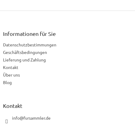
F
u
ß
z
Informationen für Sie
e
Datenschutzbestimmungen
i
l
Geschäftsbedingungen
e
Lieferung und Zahlung
Kontakt
Über uns
Blog
Kontakt
info
@
fursammler.de