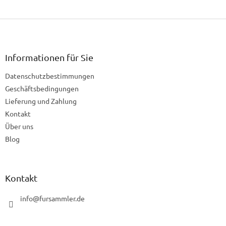
F
u
ß
z
Informationen für Sie
e
Datenschutzbestimmungen
i
l
Geschäftsbedingungen
e
Lieferung und Zahlung
Kontakt
Über uns
Blog
Kontakt
info
@
fursammler.de