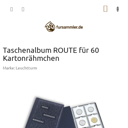
Zum
WARE
Inhalt
springen
Taschenalbum ROUTE für 60
Kartonrähmchen
Marke:
Leuchtturm