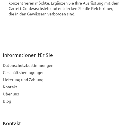
konzentrieren möchte. Ergänzen Sie Ihre Ausrüstung mit dem
Garrett Goldwaschsieb und entdecken Sie die Reichtümer,
die in den Gewässern verborgen sind.
F
u
ß
z
Informationen für Sie
e
Datenschutzbestimmungen
i
l
Geschäftsbedingungen
e
Lieferung und Zahlung
Kontakt
Über uns
Blog
Kontakt