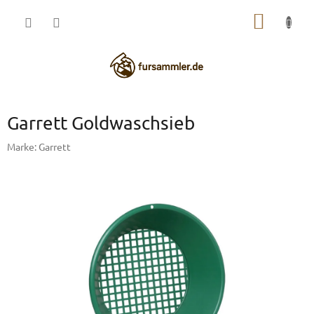
Zum
WARE
Inhalt
springen
Garrett Goldwaschsieb
Marke:
Garrett