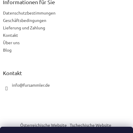
z
Informationen für Sie
e
Datenschutzbestimmungen
i
l
Geschäftsbedingungen
e
Lieferung und Zahlung
Kontakt
Über uns
Blog
Kontakt
info
@
fursammler.de
Österreichische Website
Tschechische Website
Slowakische Website
Ungarische Website