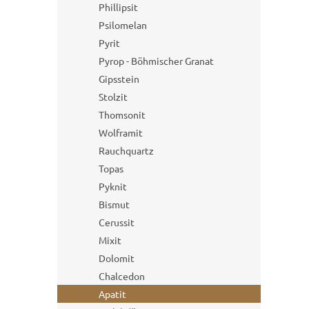
Phillipsit
Psilomelan
Pyrit
Pyrop - Böhmischer Granat
Gipsstein
Stolzit
Thomsonit
Wolframit
Rauchquartz
Topas
Pyknit
Bismut
Cerussit
Mixit
Dolomit
Chalcedon
Apatit