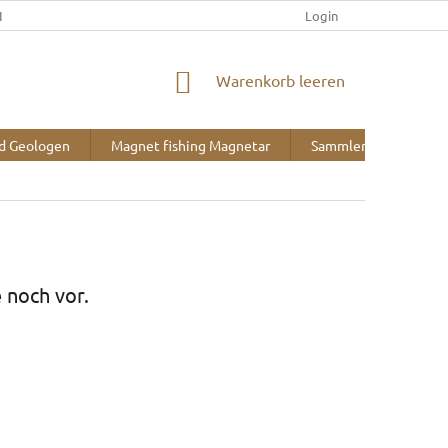
IEFERUNG UND ZAHLUNG
KONTAKT
ÜBER UNS
Login
BLOG
WARENKORB
Warenkorb leeren
nd Geologen
Magnet fishing Magnetar
Sammlerbedarf
 noch vor.