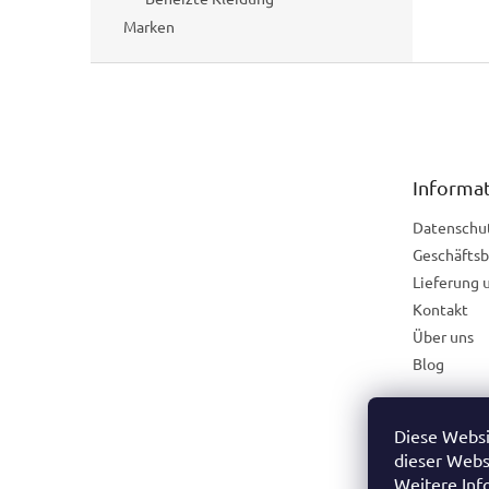
Marken
F
u
ß
z
e
Informat
i
l
Datenschu
e
Geschäfts
Lieferung 
Kontakt
Über uns
Blog
Diese Websi
Österreich
dieser Webs
Weitere Inf