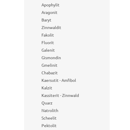
e
Apophylit
Aragonit
Baryt
Zinnwaldit
Fakolit
Fluorit
Galenit
Gismondin
Gmelinit
Chabazit
Kaersutit - Amfibol
Kalzit
Kassiterit - Zinnwald
Quarz
Natrolith
Scheelit
Pektolit