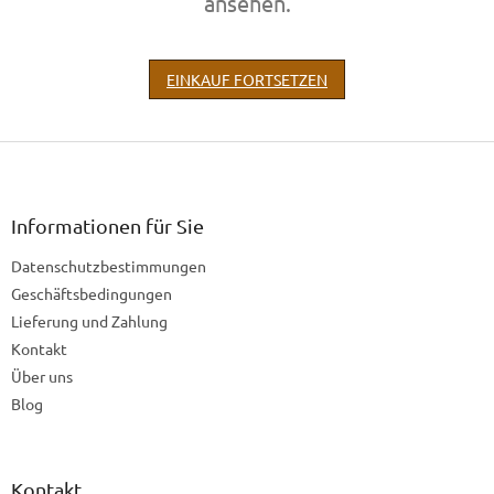
ansehen.
EINKAUF FORTSETZEN
F
u
ß
z
Informationen für Sie
e
Datenschutzbestimmungen
i
l
Geschäftsbedingungen
e
Lieferung und Zahlung
Kontakt
Über uns
Blog
Kontakt