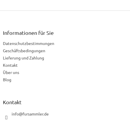
F
u
ß
z
Informationen für Sie
e
Datenschutzbestimmungen
i
l
Geschäftsbedingungen
e
Lieferung und Zahlung
Kontakt
Über uns
Blog
Kontakt
info
@
fursammler.de