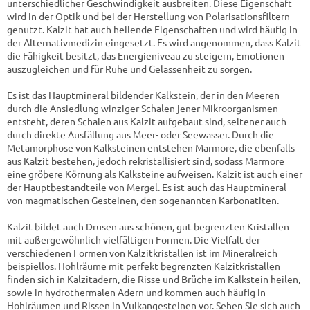
unterschiedlicher Geschwindigkeit ausbreiten. Diese Eigenschaft
wird in der Optik und bei der Herstellung von Polarisationsfiltern
genutzt. Kalzit hat auch heilende Eigenschaften und wird häufig in
der Alternativmedizin eingesetzt. Es wird angenommen, dass Kalzit
die Fähigkeit besitzt, das Energieniveau zu steigern, Emotionen
auszugleichen und für Ruhe und Gelassenheit zu sorgen.
Es ist das Hauptmineral bildender Kalkstein, der in den Meeren
durch die Ansiedlung winziger Schalen jener Mikroorganismen
entsteht, deren Schalen aus Kalzit aufgebaut sind, seltener auch
durch direkte Ausfällung aus Meer- oder Seewasser. Durch die
Metamorphose von Kalksteinen entstehen Marmore, die ebenfalls
aus Kalzit bestehen, jedoch rekristallisiert sind, sodass Marmore
eine gröbere Körnung als Kalksteine ​​aufweisen. Kalzit ist auch einer
der Hauptbestandteile von Mergel. Es ist auch das Hauptmineral
von magmatischen Gesteinen, den sogenannten Karbonatiten.
Kalzit bildet auch Drusen aus schönen, gut begrenzten Kristallen
mit außergewöhnlich vielfältigen Formen. Die Vielfalt der
verschiedenen Formen von Kalzitkristallen ist im Mineralreich
beispiellos. Hohlräume mit perfekt begrenzten Kalzitkristallen
finden sich in Kalzitadern, die Risse und Brüche im Kalkstein heilen,
sowie in hydrothermalen Adern und kommen auch häufig in
Hohlräumen und Rissen in Vulkangesteinen vor. Sehen Sie sich auch