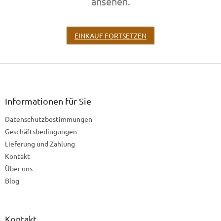
ansehen.
EINKAUF FORTSETZEN
F
u
ß
z
Informationen für Sie
e
Datenschutzbestimmungen
i
l
Geschäftsbedingungen
e
Lieferung und Zahlung
Kontakt
Über uns
Blog
Kontakt