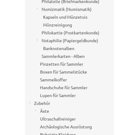
Philatelie (Briefmarkenkunde)
Numizmatik (Numismatik)
Kapseln und Münzetuis
Münzreinigung
Philokartie (Postkartenkunde)
Notaphilie (Papiergeldkunde)
Banknotenalben
Sammlerkarten - Alben
Pinzetten für Sammler
Boxen für Sammelstücke
Sammelkoffer
Handschuhe für Sammler
Lupen für Sammler
Zubehör
Äxte
Ultraschallreiniger
Archäologische Ausrüstung
Beheizte Kleidung