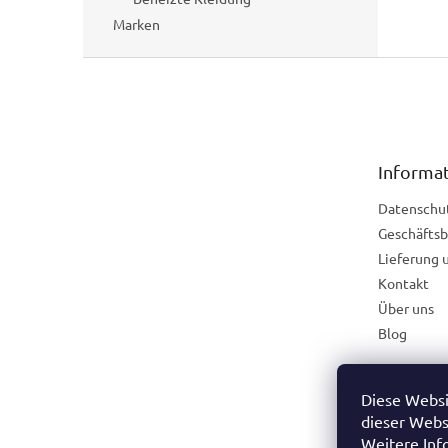
Marken
F
u
ß
z
e
Informat
i
l
Datenschu
e
Geschäfts
Lieferung 
Kontakt
Über uns
Blog
Diese Websi
Österreich
dieser Webs
Weitere Inf