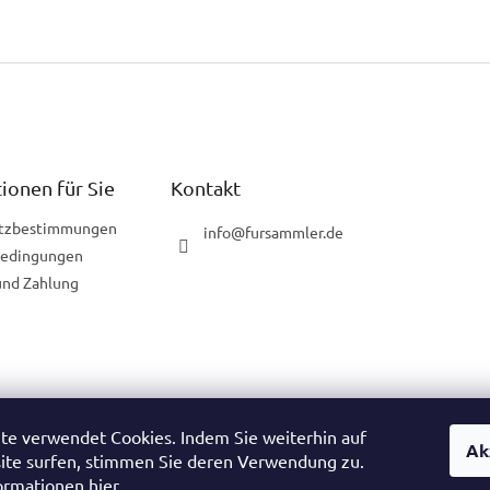
ionen für Sie
Kontakt
tzbestimmungen
info
@
fursammler.de
bedingungen
und Zahlung
te verwendet Cookies. Indem Sie weiterhin auf
Ak
ische Website
Tschechische Website
Slowakische Website
Ungarisc
ite surfen, stimmen Sie deren Verwendung zu.
ormationen hier.