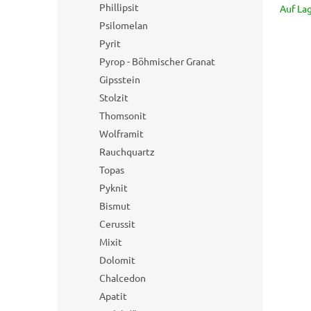
Phillipsit
Auf La
Psilomelan
Pyrit
Pyrop - Böhmischer Granat
Gipsstein
Stolzit
Thomsonit
Wolframit
Rauchquartz
Topas
Pyknit
Bismut
Cerussit
Mixit
Dolomit
Chalcedon
Apatit