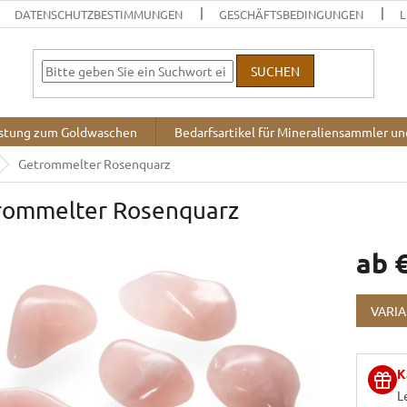
DATENSCHUTZBESTIMMUNGEN
GESCHÄFTSBEDINGUNGEN
L
SUCHEN
stung zum Goldwaschen
Bedarfsartikel für Mineraliensammler u
Getrommelter Rosenquarz
rommelter Rosenquarz
ab
Verkaufsp
VARI
K
L