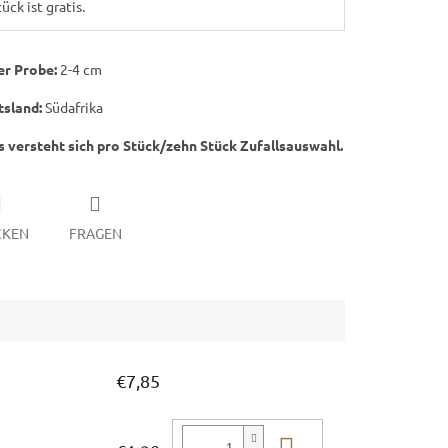
ück ist gratis.
er Probe:
2-4 cm
tsland:
Südafrika
s versteht sich pro Stück/zehn Stück Zufallsauswahl.
CKEN
FRAGEN
€7,85
In den Waren