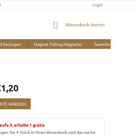
IEFERUNG UND ZAHLUNG
KONTAKT
ÜBER UNS
Login
BLOG
WARENKORB
Warenkorb leeren
nd Geologen
Magnet fishing Magnetar
Sammlerbedarf
€1,20
reis:
ANTE WÄHLEN
aufe 3, erhalte 1 gratis
egen Sie 4 Stück in Ihren Warenkorb und das vierte