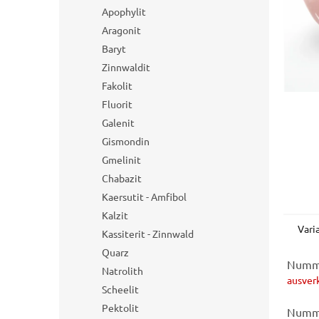
e
Apophylit
Aragonit
Baryt
Zinnwaldit
Fakolit
Fluorit
Galenit
Gismondin
Gmelinit
Chabazit
Kaersutit - Amfibol
Kalzit
Vari
Kassiterit - Zinnwald
Quarz
Numme
Natrolith
ausver
Scheelit
Pektolit
Numme