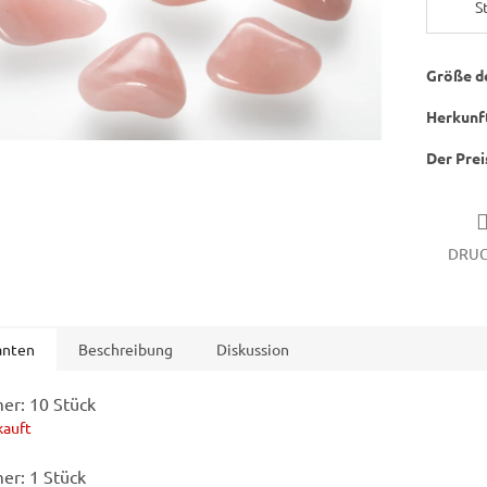
St
Größe d
Herkunf
Der Prei
DRU
anten
Beschreibung
Diskussion
r: 10 Stück
kauft
r: 1 Stück