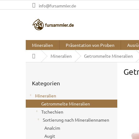
Zum
info@fursammler.de
Inhalt
springen
Mineralien
Präsentation von Proben
Ausrü
Startseite
Mineralien
Getrommelte Mineralien
S
Get
e
Kategorien
i
Kategorien
überspringen
t
e
Mineralien
n
Getrommelte Mineralien
l
Tschechien
e
i
Sortierung nach Mineraliennamen
s
Analcim
t
Augit