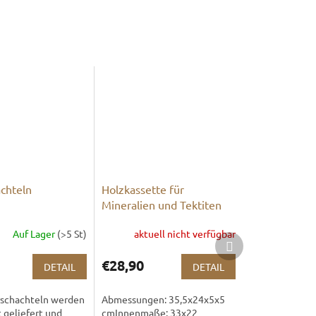
chteln
Holzkassette für
Mineralien und Tektiten
mit Glasdeckel
Auf Lager
(>5 St)
aktuell nicht verfügbar
Nächstes
Produkt
€28,90
DETAIL
DETAIL
rschachteln werden
Abmessungen: 35,5x24x5x5
 geliefert und
cmInnenmaße: 33x22