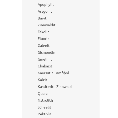
e
Apophylit
Aragonit
Baryt
Zinnwaldit
Fakolit
Fluorit
Galenit
Gismondin
Gmelinit
Chabazit
Kaersutit - Amfibol
Kalzit
Kassiterit - Zinnwald
Quarz
Natrolith
Scheelit
Pektolit