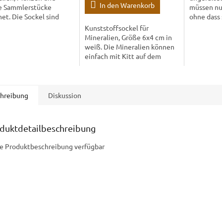
In den Warenkorb
e Sammlerstücke
müssen nu
et. Die Sockel sind
ohne dass 
ändig transparent und
und sie ha
Kunststoffsockel für
 sich zum Beispiel für
sind so kon
Mineralien, Größe 6x4 cm in
n. Ein...
sich...
weiß. Die Mineralien können
einfach mit Kitt auf dem
Sockel befestigt werden, der
Kitt kann danach leicht
entfernt werden.
hreibung
Diskussion
duktdetailbeschreibung
e Produktbeschreibung verfügbar