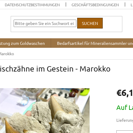
DATENSCHUTZBESTIMMUNGEN
GESCHÄFTSBEDINGUNGEN
L
SUCHEN
stung zum Goldwaschen
Bedarfsartikel für Mineraliensammler u
 Marokko
ischzähne im Gestein - Marokko
€6,
Verkaufsp
Auf L
Lieferung