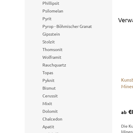
Phillipsit
Psilomelan
Pyrit
Verw
Pyrop - Böhmischer Granat
Gipsstein
Stolzit
Thomsonit
Wolframit
Rauchquartz
Topas
Kunst
Pyknit
Miner
Bismut
Cerussit
Mixit
€
Dolomit
ab
Chalcedon
Die Ku
Apatit
Miner