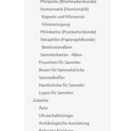
Philatelie (Briefmarkenkunde)
Numizmatik (Numismatik)
Kapseln und Münzetuis
Münzreinigung
Philokartie (Postkartenkunde)
Notaphilie (Papiergeldkunde)
Banknotenalben
Sammlerkarten - Alben
Pinzetten für Sammler
Boxen für Sammelstücke
Sammelkoffer
Handschuhe für Sammler
Lupen für Sammler
Zubehör
Äxte
Ultraschallreiniger
Archäologische Ausrüstung
Beheizte Kleidung