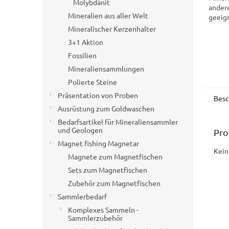
Molybdänit
ander
Mineralien aus aller Welt
geeign
vollst
Mineralischer Kerzenhalter
eignen
3+1 Aktion
Vitrine
Fossilien
Mineraliensammlungen
Polierte Steine
Präsentation von Proben
Besc
Ausrüstung zum Goldwaschen
Bedarfsartikel für Mineraliensammler
und Geologen
Pro
Magnet fishing Magnetar
Kein
Magnete zum Magnetfischen
Sets zum Magnetfischen
Zubehör zum Magnetfischen
Sammlerbedarf
Komplexes Sammeln -
Sammlerzubehör