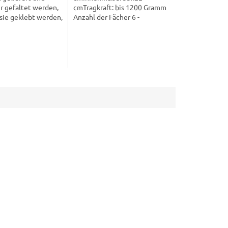
r gefaltet werden,
cmTragkraft: bis 1200 Gramm
sie geklebt werden,
Anzahl der Fächer 6 -
lten perfekt. Sie
Fachgröße: 10x11 cmAnzahl
zipiert, dass sie
der Fächer 12 - Fachgröße:
7x8 cmAnzahl der Fächer 18
-...