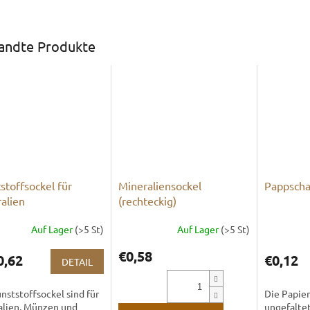
andte Produkte
stoffsockel für
Mineraliensockel
Pappscha
alien
(rechteckig)
Auf Lager
(>5 St)
Auf Lager
(>5 St)
€0,58
0,62
€0,12
DETAIL
nststoffsockel sind für
Die Papie
alien, Münzen und
ungefaltet