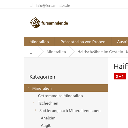
Zum
info@fursammler.de
Inhalt
springen
Mineralien
Präsentation von Proben
Ausrü
Startseite
Mineralien
Haifischzähne im Gestein -
S
Haif
e
Kategorien
i
Kategorien
überspringen
3 + 1
t
e
Mineralien
n
Getrommelte Mineralien
l
Tschechien
e
i
Sortierung nach Mineraliennamen
s
Analcim
t
Augit