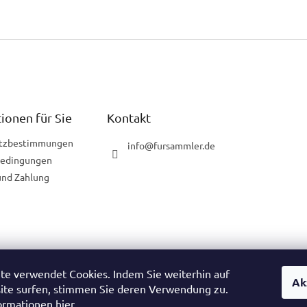
ionen für Sie
Kontakt
tzbestimmungen
info
@
fursammler.de
bedingungen
und Zahlung
te verwendet Cookies. Indem Sie weiterhin auf
Ak
ische Website
Tschechische Website
Slowakische Website
Ungarisc
ite surfen, stimmen Sie deren Verwendung zu.
ormationen hier.