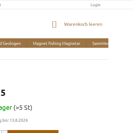
IEFERUNG UND ZAHLUNG
KONTAKT
ÜBER UNS
Login
BLOG
WARENKORB
Warenkorb leeren
nd Geologen
Magnet fishing Magnetar
Sammlerbedarf
15
reis:
ager
(>5 St)
 bis:
13.8.2026