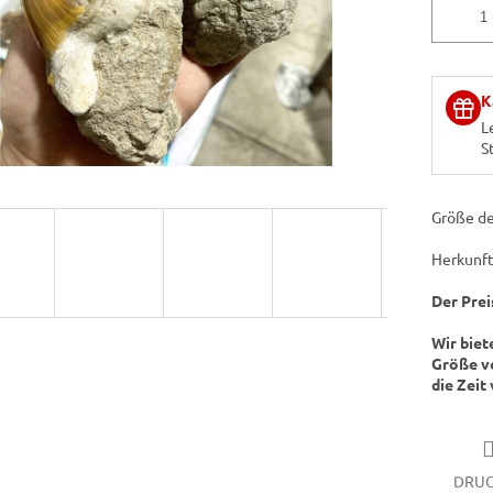
K
L
St
Größe de
Herkunft
Der Prei
Wir biet
Größe vo
die Zeit
DRU