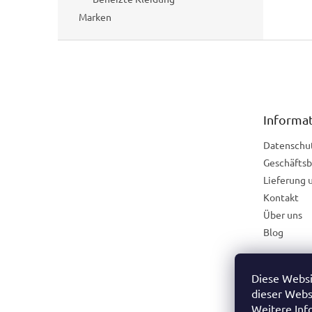
Marken
F
u
ß
z
e
Informat
i
l
Datenschu
e
Geschäfts
Lieferung 
Kontakt
Über uns
Blog
Diese Websi
Österreich
dieser Webs
Weitere Inf