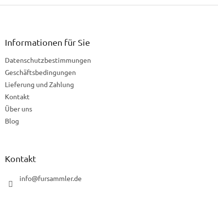
F
u
ß
z
Informationen für Sie
e
Datenschutzbestimmungen
i
l
Geschäftsbedingungen
e
Lieferung und Zahlung
Kontakt
Über uns
Blog
Kontakt
info
@
fursammler.de